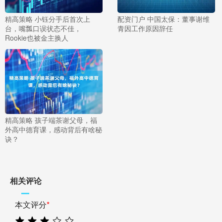
精高策略 小钰分手后首次上
配资门户 中国太保：董事谢维
台，嘴瓢口误状态不佳，
青因工作原因辞任
Rookie也被金主换人
精高策略 孩子端茶谢父母，福
外高中德育课，感动背后有啥秘
诀？
相关评论
本文评分
*