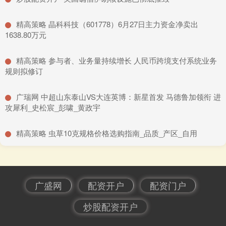
​精高策略 晶科科技（601778）6月27日主力资金净卖出
1638.80万元
​精高策略 参与者、业务量持续增长 人民币跨境支付系统业务
规则拟修订
​广瑞网 中超山东泰山VS大连英博：新星首发 马德鲁加领衔 进
攻犀利_史松宸_彭啸_黄政宇
​精高策略 虫草10克规格价格选购指南_品质_产区_自用
广盛网
配资开户
配资门户
炒股配资开户