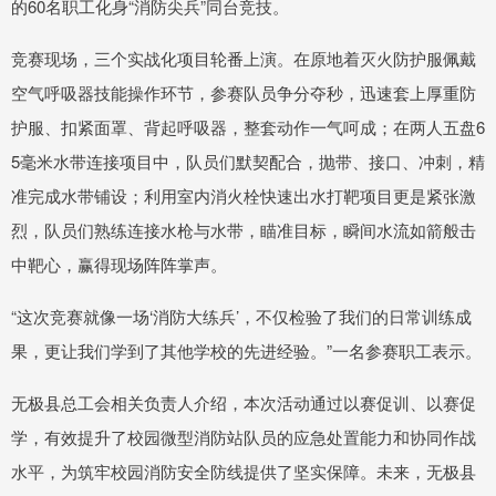
的60名职工化身“消防尖兵”同台竞技。
竞赛现场，三个实战化项目轮番上演。在原地着灭火防护服佩戴
空气呼吸器技能操作环节，参赛队员争分夺秒，迅速套上厚重防
护服、扣紧面罩、背起呼吸器，整套动作一气呵成；在两人五盘6
5毫米水带连接项目中，队员们默契配合，抛带、接口、冲刺，精
准完成水带铺设；利用室内消火栓快速出水打靶项目更是紧张激
烈，队员们熟练连接水枪与水带，瞄准目标，瞬间水流如箭般击
中靶心，赢得现场阵阵掌声。
“这次竞赛就像一场‘消防大练兵’，不仅检验了我们的日常训练成
果，更让我们学到了其他学校的先进经验。”一名参赛职工表示。
无极县总工会相关负责人介绍，本次活动通过以赛促训、以赛促
学，有效提升了校园微型消防站队员的应急处置能力和协同作战
水平，为筑牢校园消防安全防线提供了坚实保障。未来，无极县