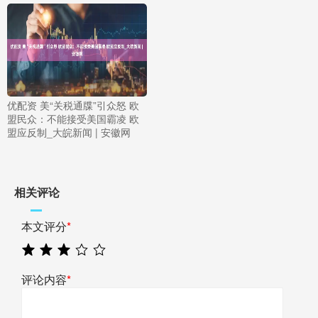
优配资 美“关税通牒”引众怒 欧
盟民众：不能接受美国霸凌 欧
盟应反制_大皖新闻 | 安徽网
相关评论
本文评分
*
评论内容
*