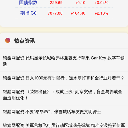
国债指数
229.69
+0.10
+0.04%
期指IC0
7877.80
+164.40
+2.13%
热点资讯
锦鑫网配资 代码显示长城哈弗将兼容支持苹果 Car Key 数字车钥
匙
锦鑫网配资 日入1000元有手就行，逆水寒打算和全行业对着干？
锦鑫网配资 《荣耀出征》：成就上线+勋章突破，盲盒与养成全
面透明优化！
锦鑫网配资 不要“昂昂昂”，张雪喊话车友做文明骑士
锦鑫网配资 美军营救飞行员行动区域满是弹坑 精准空袭拖延伊军