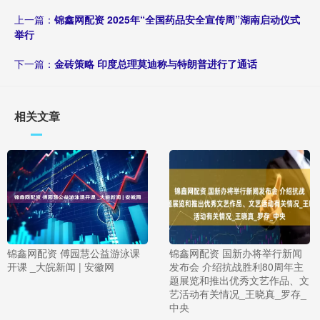
上一篇：
锦鑫网配资 2025年“全国药品安全宣传周”湖南启动仪式
举行
下一篇：
金砖策略 印度总理莫迪称与特朗普进行了通话
相关文章
锦鑫网配资 傅园慧公益游泳课
锦鑫网配资 国新办将举行新闻
开课 _大皖新闻 | 安徽网
发布会 介绍抗战胜利80周年主
题展览和推出优秀文艺作品、文
艺活动有关情况_王晓真_罗存_
中央