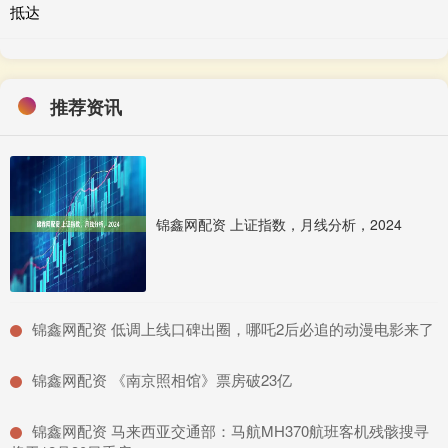
抵达
推荐资讯
锦鑫网配资 上证指数，月线分析，2024
​锦鑫网配资 低调上线口碑出圈，哪吒2后必追的动漫电影来了
​锦鑫网配资 《南京照相馆》票房破23亿
​锦鑫网配资 马来西亚交通部：马航MH370航班客机残骸搜寻