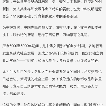
容器，开始世界最早的对稻米、粟、黍的人工栽培。以突出的创
新性，为人类生存和发展作出了特殊的贡献，也为中华文明起源
奠定了坚实的基础，培育着以农为本的重要基因。
为掌握农时，中国先民仰观天文，俯察地理，在斗转星移四季变
换中，以独特的智慧，思考宇宙运行，万物繁育之奥秘。
距今6000至5000年期间，是中华文明形成的灿烂时期。各地普遍
发生跨越式社会发展，形成众多“高于氏族部落的、稳定的独立的
政治实体”——“古国”，如满天星斗，各放异彩，凸显多元特色。
尤为引人注目的是，各地区在社会普遍发展的同时，相互交流也
日趋密切。新涌现的社会上层，为了获取远方的珍稀物品和神圣
知识，宣示自己超越本地民众的特殊能力，努力开展远距离交
流，形成链接。
这样的交流，使各地区成为共享文化精粹的共同体，即“最初的中