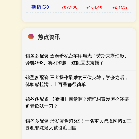
期指IC0
7877.80
+164.40
+2.13%
热点资讯
锦盈多配资 金泰希私密车库曝光！劳斯莱斯幻影、
奔驰G63、宾利添越，这配置太震撼了
锦盈多配资 王者操作最难的三位英雄，学会之后，
体验感拉满，上百星都很简单
锦盈多配资 【鸣潮】何意啊？耙耙柑宣发怎么还要
追着砍我一刀？
锦盈多配资 涉案资金超5亿！一名重大跨境网赌案主
要犯罪嫌疑人被引渡回国