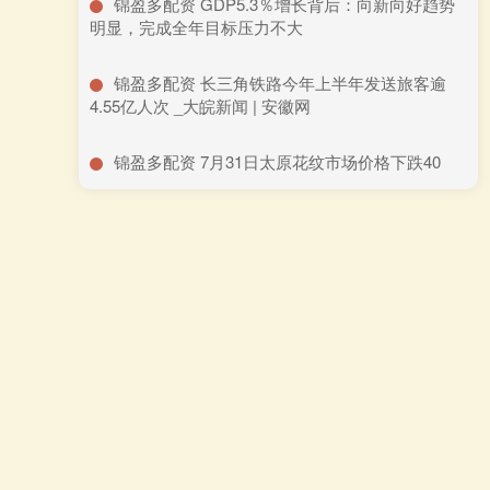
​锦盈多配资 GDP5.3％增长背后：向新向好趋势
明显，完成全年目标压力不大
​锦盈多配资 长三角铁路今年上半年发送旅客逾
4.55亿人次 _大皖新闻 | 安徽网
​锦盈多配资 7月31日太原花纹市场价格下跌40