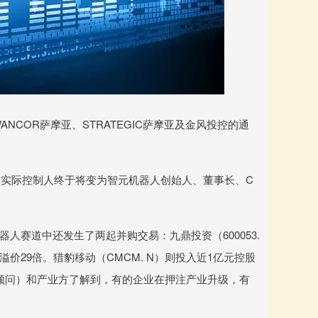
WANCOR萨摩亚、STRATEGIC萨摩亚及金风投控的通
实际控制人终于将变为智元机器人创始人、董事长、C
器人赛道中还发生了两起并购交易：九鼎投资（600053.
溢价29倍。猎豹移动（CMCM. N）则投入近1亿元控股
务顾问）和产业方了解到，有的企业在押注产业升级，有