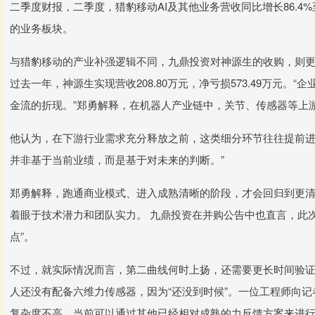
二季度财报，二季度，猎豹移动AI及其他业务营收同比增长86.4%至
的业务板块。
与猎豹移动的产业补强逻辑不同，九鼎投资对神源生的收购，则
过去一年，神源生实现营收208.80万元，净亏损573.49万元
金流的折现。”郑勇解释，在机器人产业链中，关节、传感器等上
他认为，在下游行业需求充分释放之前，这类细分环节往往提前进入
并非基于当前业绩，而是基于对未来的判断。”
郑勇解释，跑通商业模式、进入成熟清晰的阶段，才会回归到更
着眼于技术潜力和团队实力。 九鼎投资在并购公告中也直言，此
点”。
不过，就实际情况而言，第二曲线何时上扬，还需要更长时间验
人还没有配备六维力传感器，因为“还没到时候”。一位工程师向
复杂度不高，当前可以通过其他已经相对成熟的力反馈方案来进