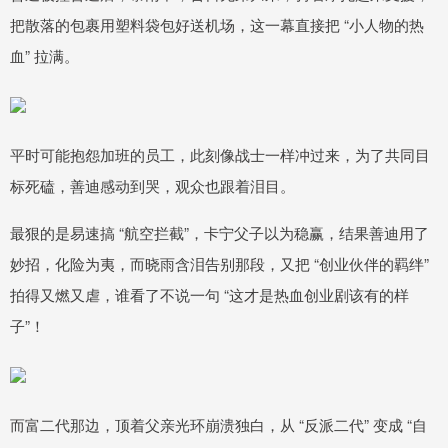
把散落的包裹用塑料袋包好送机场，这一幕直接把 “小人物的热
血” 拉满。
平时可能抱怨加班的员工，此刻像战士一样冲过来，为了共同目
标死磕，善迪感动到哭，观众也跟着泪目。
最狠的是易速搞 “航空拦截”，卡宁父子以为稳赢，结果善迪用了
妙招，化险为夷，而晓雨含泪告别那段，又把 “创业伙伴的羁绊”
拍得又燃又虐，谁看了不说一句 “这才是热血创业剧该有的样
子”！
而富二代那边，顶着父亲光环崩溃独白，从 “反派二代” 变成 “自