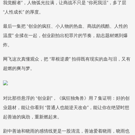
我觉醒者”，人物弧光拉满，让商战不只是 “你死我活”，多了层
“人性成长” 的厚度。
最后一集把 “创业的疯狂、小人物的热血、商战的残酷、人性的
温度” 全揉在一起，创业剧拍出犯罪片的节奏，励志题材燃到爆
炸。
网飞这次真懂观众，把 “草根逆袭” 拍得既有现实的血与泪，又有
超燃的爽与梦。
对比那些悬浮的 “创业剧”，《疯狂独角兽》用 7 集证明：好的创
业题材，能让你看到 “普通人也能逆天改命”，能让你在绝望时想
起善迪的疯劲，重新燃起来。
剧中善迪和晓雨的感情线更是一股清流，善迪爱着晓雨，晓雨也