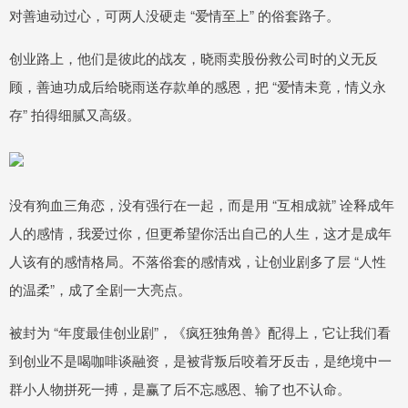
对善迪动过心，可两人没硬走 “爱情至上” 的俗套路子。
创业路上，他们是彼此的战友，晓雨卖股份救公司时的义无反
顾，善迪功成后给晓雨送存款单的感恩，把 “爱情未竟，情义永
存” 拍得细腻又高级。
没有狗血三角恋，没有强行在一起，而是用 “互相成就” 诠释成年
人的感情，我爱过你，但更希望你活出自己的人生，这才是成年
人该有的感情格局。不落俗套的感情戏，让创业剧多了层 “人性
的温柔”，成了全剧一大亮点。
被封为 “年度最佳创业剧”，《疯狂独角兽》配得上，它让我们看
到创业不是喝咖啡谈融资，是被背叛后咬着牙反击，是绝境中一
群小人物拼死一搏，是赢了后不忘感恩、输了也不认命。