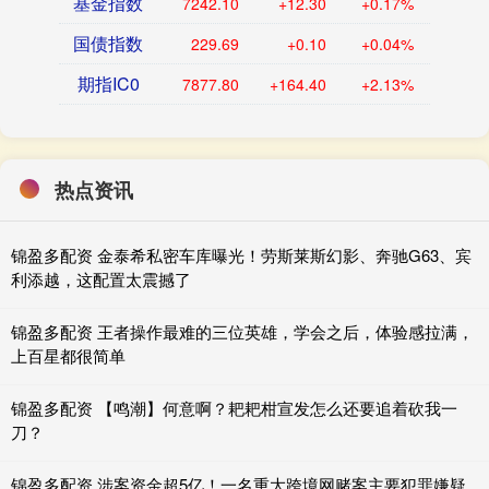
基金指数
7242.10
+12.30
+0.17%
国债指数
229.69
+0.10
+0.04%
期指IC0
7877.80
+164.40
+2.13%
热点资讯
锦盈多配资 金泰希私密车库曝光！劳斯莱斯幻影、奔驰G63、宾
利添越，这配置太震撼了
锦盈多配资 王者操作最难的三位英雄，学会之后，体验感拉满，
上百星都很简单
锦盈多配资 【鸣潮】何意啊？耙耙柑宣发怎么还要追着砍我一
刀？
锦盈多配资 涉案资金超5亿！一名重大跨境网赌案主要犯罪嫌疑