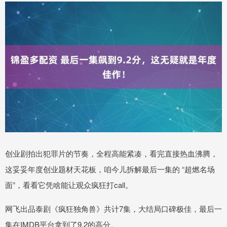
创业剧拍出犯罪片的节奏，全程高能紧凑，看完直接热血沸腾，
这妥妥年度创业题材天花板，咱今儿拆解最后一集的 “超燃名场
面”，看看它凭啥能让观众疯狂打call。
网飞出品泰剧《疯狂独角兽》共计7集，大结局口碑极佳，最后一
集在IMDB平台拿到了9.2的高分。