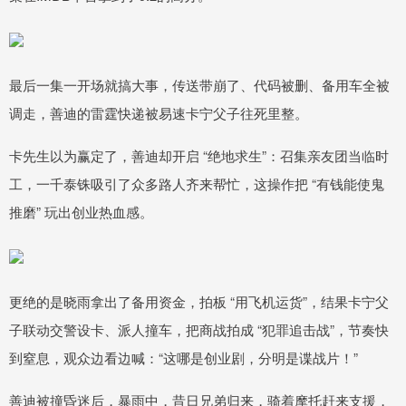
最后一集一开场就搞大事，传送带崩了、代码被删、备用车全被
调走，善迪的雷霆快递被易速卡宁父子往死里整。
卡先生以为赢定了，善迪却开启 “绝地求生”：召集亲友团当临时
工，一千泰铢吸引了众多路人齐来帮忙，这操作把 “有钱能使鬼
推磨” 玩出创业热血感。
更绝的是晓雨拿出了备用资金，拍板 “用飞机运货”，结果卡宁父
子联动交警设卡、派人撞车，把商战拍成 “犯罪追击战”，节奏快
到窒息，观众边看边喊：“这哪是创业剧，分明是谍战片！”
善迪被撞昏迷后，暴雨中，昔日兄弟归来，骑着摩托赶来支援，