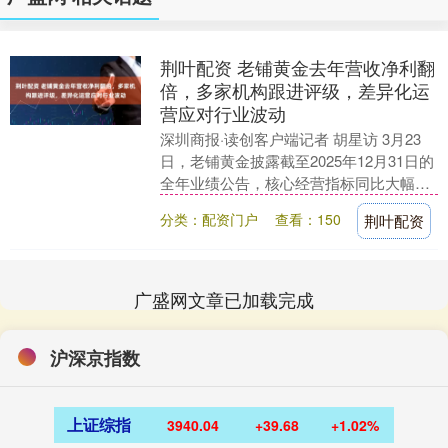
荆叶配资 老铺黄金去年营收净利翻
倍，多家机构跟进评级，差异化运
营应对行业波动
深圳商报·读创客户端记者 胡星访 3月23
日，老铺黄金披露截至2025年12月31日的
全年业绩公告，核心经营指标同比大幅增
长。财报发布后，高盛、花旗、野村等多
分类：配资门户
查看：150
荆叶配资
家....
广盛网文章已加载完成
沪深京指数
上证综指
3940.04
+39.68
+1.02%