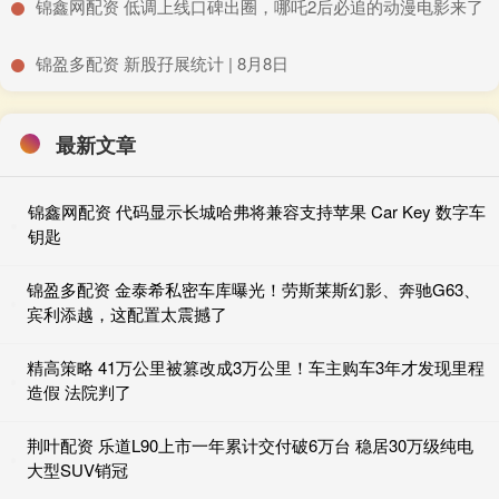
​锦鑫网配资 低调上线口碑出圈，哪吒2后必追的动漫电影来了
​锦盈多配资 新股孖展统计 | 8月8日
最新文章
锦鑫网配资 代码显示长城哈弗将兼容支持苹果 Car Key 数字车
钥匙
锦盈多配资 金泰希私密车库曝光！劳斯莱斯幻影、奔驰G63、
宾利添越，这配置太震撼了
精高策略 41万公里被篡改成3万公里！车主购车3年才发现里程
造假 法院判了
荆叶配资 乐道L90上市一年累计交付破6万台 稳居30万级纯电
大型SUV销冠