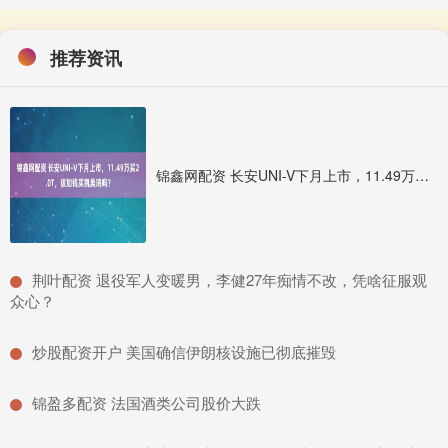
推荐资讯
锦鑫网配资 长安UNI-V下月上市，11.49万买2.0T，该加钱买凯美瑞吗？
​荆叶配资 退役军人变暖男，李健27年痴情不改，凭啥征服观
众心？
​炒股配资开户 美国确信伊朗核设施已彻底摧毁
​锦盈多配资 法国酒类公司股价大跌