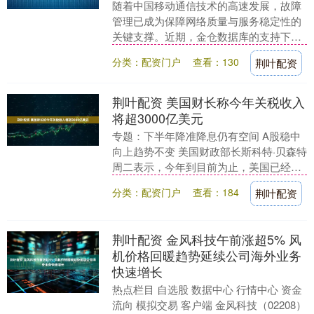
随着中国移动通信技术的高速发展，故障
管理已成为保障网络质量与服务稳定性的
关键支撑。近期，金仓数据库的支持下，
中国移动通信集团海南有限公司（以下简
分类：配资门户
查看：130
荆叶配资
称“海南移动”）....
荆叶配资 美国财长称今年关税收入
将超3000亿美元
专题：下半年降准降息仍有空间 A股稳中
向上趋势不变 美国财政部长斯科特·贝森特
周二表示，今年到目前为止，美国已经获
得了大约1000亿美元的关税收入，预计到
分类：配资门户
查看：184
荆叶配资
年底，....
荆叶配资 金风科技午前涨超5% 风
机价格回暖趋势延续公司海外业务
快速增长
热点栏目 自选股 数据中心 行情中心 资金
流向 模拟交易 客户端 金风科技（02208）