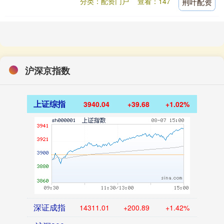
分类：配资门户
查看：147
荆叶配资
已道歉，愿赔....
沪深京指数
上证综指
3940.04
+39.68
+1.02%
深证成指
14311.01
+200.89
+1.42%