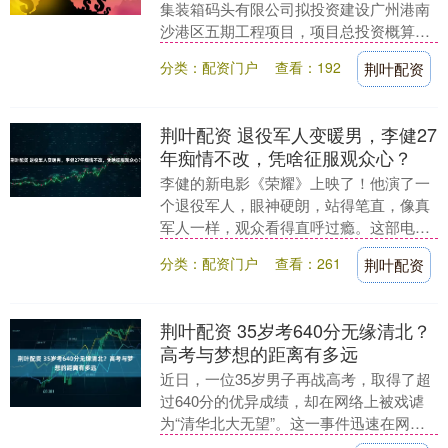
集装箱码头有限公司拟投资建设广州港南
沙港区五期工程项目，项目总投资概算
145亿元，最终投资金额将以实际执行情
分类：配资门户
查看：192
荆叶配资
况为准。为满足建....
荆叶配资 退役军人变暖男，李健27
年痴情不改，凭啥征服观众心？
李健的新电影《荣耀》上映了！他演了一
个退役军人，眼神硬朗，站得笔直，像真
军人一样，观众看得直呼过瘾。这部电影
讲的是退役军人创业的故事，贴近生活又
分类：配资门户
查看：261
荆叶配资
励志，难怪一上映....
荆叶配资 35岁考640分无缘清北？
高考与梦想的距离有多远
近日，一位35岁男子再战高考，取得了超
过640分的优异成绩，却在网络上被戏谑
为“清华北大无望”。这一事件迅速在网络
上发酵，引发了广泛讨论，揭示出当代社