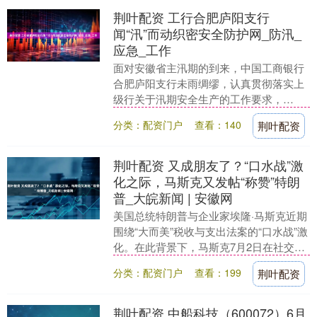
荆叶配资 工行合肥庐阳支行
闻“汛”而动织密安全防护网_防汛_
应急_工作
面对安徽省主汛期的到来，中国工商银行
合肥庐阳支行未雨绸缪，认真贯彻落实上
级行关于汛期安全生产的工作要求，
闻“汛”而动，及时织密安全防护网，确保
分类：配资门户
查看：140
荆叶配资
做到安全度汛。 6....
荆叶配资 又成朋友了？“口水战”激
化之际，马斯克又发帖“称赞”特朗
普_大皖新闻 | 安徽网
美国总统特朗普与企业家埃隆·马斯克近期
围绕“大而美”税收与支出法案的“口水战”激
化。在此背景下，马斯克7月2日在社交平
台X上发帖，“称赞”特朗普在解决地区冲突
分类：配资门户
查看：199
荆叶配资
中....
荆叶配资 中船科技（600072）6月