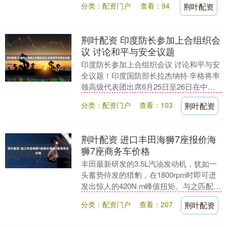
分类：配资门户
查看：94
荆叶配资
会对教育竞....
荆叶配资 印度防长参加上合组织会
议 讨论和平与安全议题
印度防长参加上合组织会议 讨论和平与安
全议题！印度国防部长拉杰纳特·辛格将率
领高级代表团出席6月25日至26日在中国
青岛举行的上海合作组织成员国国防部长
分类：配资门户
查看：103
荆叶配资
会议。会....
荆叶配资 进口丰田海狮7座报价海
狮7座商务车价格
丰田最新研发的3.5L汽油发动机，犹如一
头蓄势待发的猎豹，在1800rpm时即可迸
发出惊人的420N·m峰值扭矩。与之匹配的
6速自动变速箱仿佛一位经验丰富的管
分类：配资门户
查看：207
荆叶配资
家....