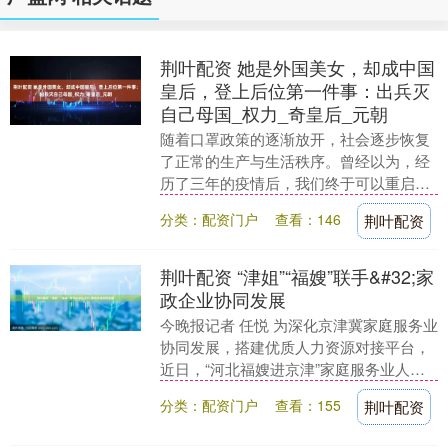
荆叶配资 她是外国美女，却成中国
皇后，登上后位第一件事：出兵灭
自己母国_权力_奇皇后_元朝
随着口罩政策的逐渐放开，社会逐步恢复
了正常的生产与生活秩序。曾经以为，经
历了三年的疫情后，我们终于可以重启旅
游计划，特别是东亚周边的旅行。然而，
分类：配资门户
查看：146
荆叶配资
没想到的是，我们....
荆叶配资 “津姐”“福嫂”联手&#32;家
政企业协同发展
今晚报记者 任悦 为深化京津冀家庭服务业
协同发展，搭建优质人力资源对接平台，
近日，“河北福嫂进京津”家庭服务业人力
资源对接交流会在承德市举行。天津的“津
分类：配资门户
查看：155
荆叶配资
姐”家政....