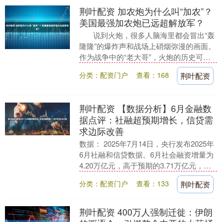
荆叶配资 加农炮为什么叫“加农”？
美国最强加农炮已远超解放军？
说到火炮，很多人脑海里都会冒出“轰
隆隆”的爆炸声和战场上硝烟弥漫的画面。
作为战争中的“老大哥”，火炮的历史可以
说是人类军事科技进步的一个缩影。 ....
分类：配资门户
查看：168
荆叶配资
荆叶配资 【数据分析】6月金融数
据点评：社融超预期增长，信贷需
求边际改善
数据： 2025年7月14日，央行发布2025年
6月社融和信贷数据。6月社会融资增量为
4.20万亿元，高于预期的3.71万亿元，同
比多增0.9万亿元；2025年....
分类：配资门户
查看：133
荆叶配资
荆叶配资 400万人强制迁徙：伊朗