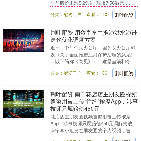
午前股价上涨5.29%，现报7.56港元，成
交额6957.79万港元。 ....
分类：配资门户
查看：150
荆叶配资
荆叶配资 用数字孪生推演洪水演进
迭代优化调度方案
近日，中共中央办公厅、国务院办公厅印
发《关于全面推进江河保护治理的意见》
（以下简称《意见》），这是当前和今后
一个时期我国江河保护治理的重要指导性
分类：配资门户
查看：106
荆叶配资
文件。 7月4日....
荆叶配资 南宁花店店主朋友圈视频
遭盗用被上传“往约”按摩App，涉事
技师只愿赔偿450元
花店店主朋友圈视频遭盗用被上传按摩
App，涉事技师只愿赔偿450元调解失败
南宁李小姐发在朋友圈的个人视频，被上
传到某按摩平台技师主页。技师亲友称，