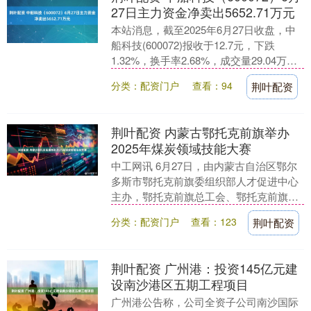
27日主力资金净卖出5652.71万元
本站消息，截至2025年6月27日收盘，中
船科技(600072)报收于12.7元，下跌
1.32%，换手率2.68%，成交量29.04万
手，成交额3.72亿元。 ....
分类：配资门户
查看：94
荆叶配资
荆叶配资 内蒙古鄂托克前旗举办
2025年煤炭领域技能大赛
中工网讯 6月27日，由内蒙古自治区鄂尔
多斯市鄂托克前旗委组织部人才促进中心
主办，鄂托克前旗总工会、鄂托克前旗人
社局、鄂托克前旗能源局、鄂托克前旗应
分类：配资门户
查看：123
荆叶配资
急管理局、上....
荆叶配资 广州港：投资145亿元建
设南沙港区五期工程项目
广州港公告称，公司全资子公司南沙国际