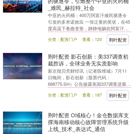
的驱逐令，引燃整个中亚的火药桶
_难民_赫拉特_社会
中亚的火药桶：400万阿富汗难民驱逐令
引发的多米诺效应 一张泛黄的奖状，在45
度高温下卷曲变形，静静地躺在阿富汗少
女颤抖的掌心里。这是她在德黑兰求学的
分类：配资门户
查看：120
荆叶配资
证明，曾经....
荆叶配资 影石创新：美337调查初
裁胜诉，全球业务无实质影响
新京报贝壳财经讯（记者陈维城）7月11
日晚间，影石创新（股票代码：
688775.SH）公告披露美国337调查进展，
美国运动相机公司GoPro六项指控初裁均
分类：配资门户
查看：187
荆叶配资
未成立....
荆叶配资 O域核心！金仓数据库支
撑海南移动核心故障管理系统升级
上线_技术_表达式_通信