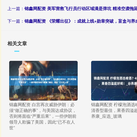
上一篇：
锦鑫网配资 美军营救飞行员行动区域满是弹坑 精准空袭拖
下一篇：
锦鑫网配资 《荣耀出征》：成就上线+勋章突破，盲盒与养
相关文章
锦鑫网配资 白宫再次威胁伊朗：必
锦鑫网配资 柠檬泡酒选
须“做正确的事”，与美国达成协议，
清香型最佳，果香四溢超
否则将面临“严重后果”，一些伊朗前
养康_应选_玻璃
领导人欺骗了美国，因此“已不在人
世”