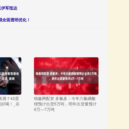
延伊军抵达
成全面透明优化！
啥酒？42度
锦鑫网配资 多氟多：今年六氟磷酸
好喝！_谷
锂预计出货5万吨，明年出货量预计
6万—7万吨