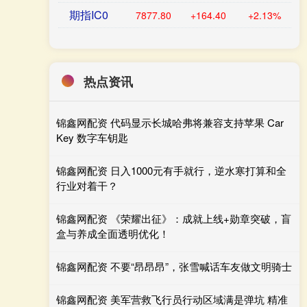
期指IC0
7877.80
+164.40
+2.13%
热点资讯
锦鑫网配资 代码显示长城哈弗将兼容支持苹果 Car
Key 数字车钥匙
锦鑫网配资 日入1000元有手就行，逆水寒打算和全
行业对着干？
锦鑫网配资 《荣耀出征》：成就上线+勋章突破，盲
盒与养成全面透明优化！
锦鑫网配资 不要“昂昂昂”，张雪喊话车友做文明骑士
锦鑫网配资 美军营救飞行员行动区域满是弹坑 精准