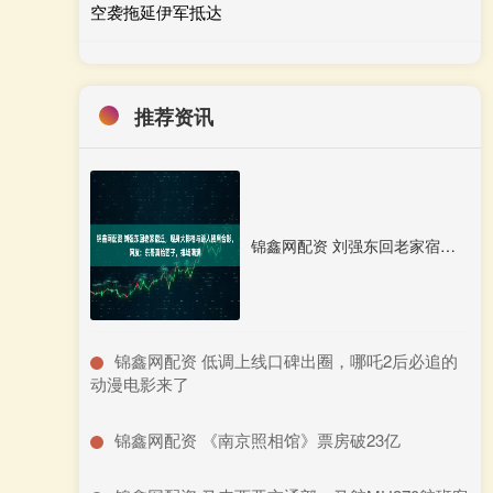
空袭拖延伊军抵达
推荐资讯
锦鑫网配资 刘强东回老家宿迁，现身大排档与路人搂肩合影，网友：东哥真给面子，排场满满
​锦鑫网配资 低调上线口碑出圈，哪吒2后必追的
动漫电影来了
​锦鑫网配资 《南京照相馆》票房破23亿