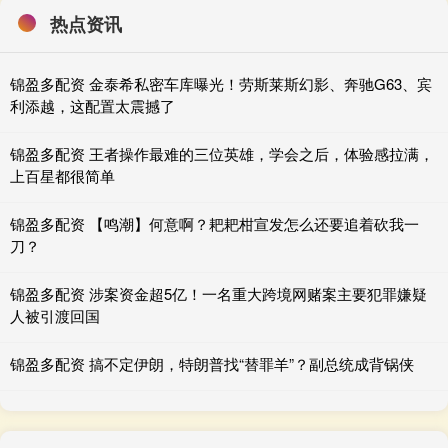
热点资讯
锦盈多配资 金泰希私密车库曝光！劳斯莱斯幻影、奔驰G63、宾
利添越，这配置太震撼了
锦盈多配资 王者操作最难的三位英雄，学会之后，体验感拉满，
上百星都很简单
锦盈多配资 【鸣潮】何意啊？耙耙柑宣发怎么还要追着砍我一
刀？
锦盈多配资 涉案资金超5亿！一名重大跨境网赌案主要犯罪嫌疑
人被引渡回国
锦盈多配资 搞不定伊朗，特朗普找“替罪羊”？副总统成背锅侠