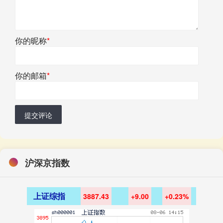
你的昵称
*
你的邮箱
*
提交评论
沪深京指数
上证综指
3887.43
+9.00
+0.23%