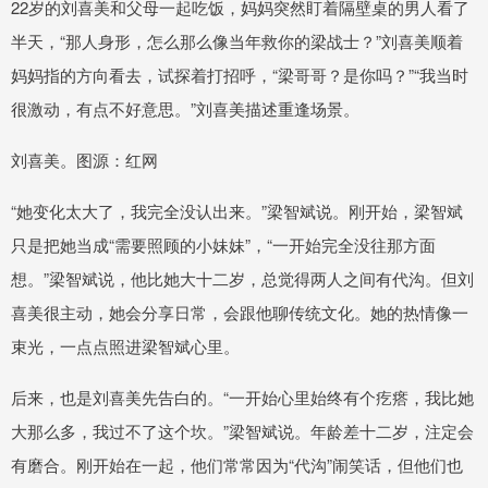
22岁的刘喜美和父母一起吃饭，妈妈突然盯着隔壁桌的男人看了
半天，“那人身形，怎么那么像当年救你的梁战士？”刘喜美顺着
妈妈指的方向看去，试探着打招呼，“梁哥哥？是你吗？”“我当时
很激动，有点不好意思。”刘喜美描述重逢场景。
刘喜美。图源：红网
“她变化太大了，我完全没认出来。”梁智斌说。刚开始，梁智斌
只是把她当成“需要照顾的小妹妹”，“一开始完全没往那方面
想。”梁智斌说，他比她大十二岁，总觉得两人之间有代沟。但刘
喜美很主动，她会分享日常，会跟他聊传统文化。她的热情像一
束光，一点点照进梁智斌心里。
后来，也是刘喜美先告白的。“一开始心里始终有个疙瘩，我比她
大那么多，我过不了这个坎。”梁智斌说。年龄差十二岁，注定会
有磨合。刚开始在一起，他们常常因为“代沟”闹笑话，但他们也