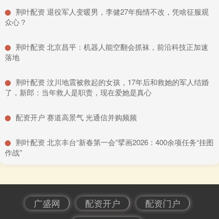
​荆叶配资 退役军人变暖男，李健27年痴情不改，凭啥征服观
众心？
​荆叶配资 北京昌平：机器人能空翻会抓袜，前沿科技正加速
落地
​荆叶配资 汶川地震被救起的女孩，17年后和救她的军人结婚
了，新郎：当年救人是职责，现在爱她是真心
​配资开户 赛道高景气 光通信并购频频
​荆叶配资 北京丰台“新春第一会”擘画2026：400余项任务“挂图
作战”
广盛网
配资开户
配资门户