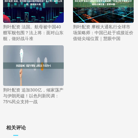
荆叶配资 法国。航母被中国40
荆叶配资 摩根大通私行全球市
艘军舰包围？法上将：面对山东
场策略师：中国已处于或接近价
舰，做好战斗准
值链尖端位置｜慧眼中国
荆叶配资 追加300亿，倾家荡产
与伊朗死磕！以色列新民调：
75%民众支持一战
相关评论