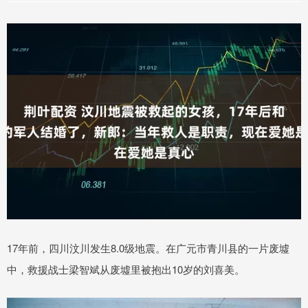
17年前，四川汶川发生8.0级地震。在广元市青川县的一片废墟
中，救援战士梁智斌从废墟里被抱出10岁的刘喜美。