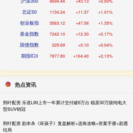
沪深300
4694.44
+43.13
+0.93%
北证50
1134.24
+11.37
+1.01%
创业板指
3563.12
+47.56
+1.35%
基金指数
7242.10
+12.30
+0.17%
国债指数
229.69
+0.10
+0.04%
期指IC0
7877.80
+164.40
+2.13%
热点资讯
荆叶配资 乐道L90上市一年累计交付破6万台 稳居30万级纯电大
型SUV销冠
荆叶配资 剧本杀《坏孩子》复盘解析+选角攻略+答案手册+剧透
结局