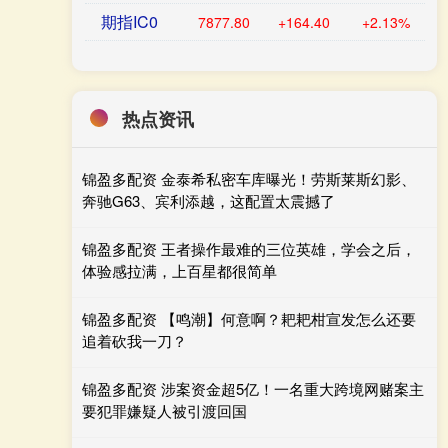
期指IC0
7877.80
+164.40
+2.13%
热点资讯
锦盈多配资 金泰希私密车库曝光！劳斯莱斯幻影、
奔驰G63、宾利添越，这配置太震撼了
锦盈多配资 王者操作最难的三位英雄，学会之后，
体验感拉满，上百星都很简单
锦盈多配资 【鸣潮】何意啊？耙耙柑宣发怎么还要
追着砍我一刀？
锦盈多配资 涉案资金超5亿！一名重大跨境网赌案主
要犯罪嫌疑人被引渡回国