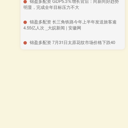
​锦盈多配资 GDP5.3％增长背后：向新向好趋势
明显，完成全年目标压力不大
​锦盈多配资 长三角铁路今年上半年发送旅客逾
4.55亿人次 _大皖新闻 | 安徽网
​锦盈多配资 7月31日太原花纹市场价格下跌40